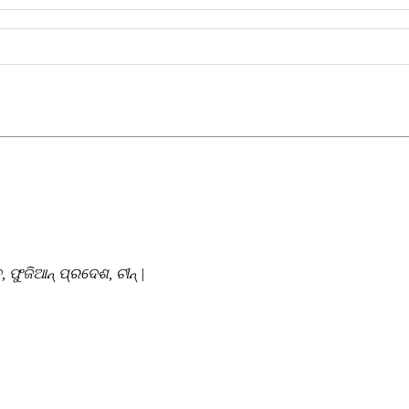
ଫୁଜିଆନ୍ ପ୍ରଦେଶ, ଚୀନ୍ |