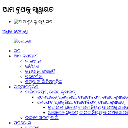
ଆମ ବୁଥକୁ ସ୍ୱାଗତ
ଅଧିକ ଦେଖନ୍ତୁ
ଘର
ଆମ ବିଷୟରେ
କାରଖାନା
ଇତିହାସ
କମ୍ପାନୀ ସଂସ୍କୃତି
ପ୍ରଦର୍ଶନୀ
କମ୍ପାନୀ ଭିଡିଓଗୁଡ଼ିକ
ଉତ୍ପାଦଗୁଡ଼ିକ
ଟାଇଟାନିୟମ୍ ଡାଇଅକ୍ସାଇଡ୍
କ୍ଲୋରାଇଡ୍ ପ୍ରକ୍ରିୟା ଟାଇଟାନିୟମ୍ ଡାଇଅକ୍ସାଇଡ
ସଲଫେଟ୍ ପ୍ରକ୍ରିୟା ଟାଇଟାନିୟମ୍ ଡାଇଅକ୍ସାଇଡ୍
ରୁଟାଇଲ୍ ଗ୍ରେଡ୍ ଟାଇଟାନିୟମ୍ ଡାଇଅକ୍ସାଇଡ
ଆନାଟେଜ୍ ଗ୍ରେଡ୍ ଟାଇଟାନିୟମ୍ ଡାଇଅକ୍ସାଇଡ
ଇଲମେନାଇଟ୍ ବାଲି
ପ୍ରୟୋଗ
ଆବରଣ