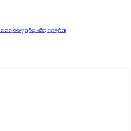
୍ସାଇଡ୍
,
ସଲଫ୍ୟୁରିକ୍ ଏସିଡ୍ ପ୍ରକ୍ରିୟା
,