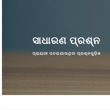
ସାଧାରଣ ପ୍ରଶ୍ନ
ପ୍ରାୟତଃ ପଚରାଯାଉଥିବା ପ୍ରଶ୍ନଗୁଡ଼ିକ