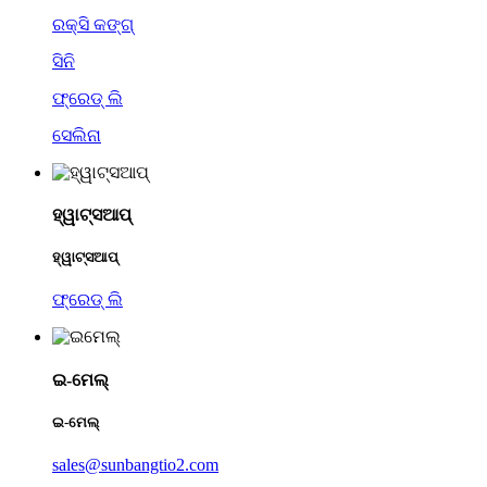
ରକ୍ସି କଙ୍ଗ୍
ସିନି
ଫ୍ରେଡ୍ ଲି
ସେଲିନା
ହ୍ୱାଟ୍ସଆପ୍
ହ୍ୱାଟ୍ସଆପ୍
ଫ୍ରେଡ୍ ଲି
ଇ-ମେଲ୍
ଇ-ମେଲ୍
sales@sunbangtio2.com