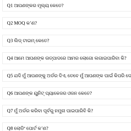
Q1 ଆପଣଙ୍କର ମୂଲ୍ୟ କେତେ?
Q2 MOQ କ’ଣ?
Q3 ଲିଡ୍ ଟାଇମ୍ କେତେ?
Q4 ଆମେ ଆପଣଙ୍କ ଉତ୍ପାଦରେ ଆମର ଲୋଗୋ ଲଗାଇପାରିବା କି?
Q5 ଯଦି ମୁଁ ଆପଣଙ୍କୁ ଅର୍ଡର ଦିଏ, ତେବେ ମୁଁ ଆପଣଙ୍କ ପାଇଁ କିପରି ଦ
Q6 ଆପଣଙ୍କ ୟୁନିଟ୍ ପ୍ୟାକେଜର ଓଜନ କେତେ?
Q7 ମୁଁ ଅର୍ଡର କରିବା ପୂର୍ବରୁ ନମୁନା ପାଇପାରିବି କି?
Q8 ଲୋଡିଂ ପୋର୍ଟ କ’ଣ?