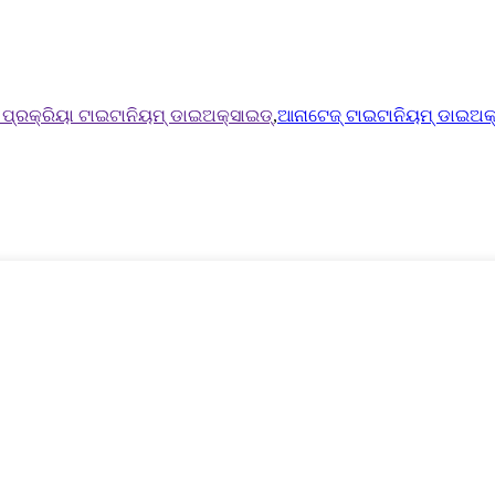
୍ ପ୍ରକ୍ରିୟା ଟାଇଟାନିୟମ୍ ଡାଇଅକ୍ସାଇଡ୍
,
ଆନାଟେଜ୍ ଟାଇଟାନିୟମ୍ ଡାଇଅକ