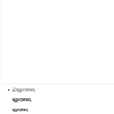
ହ୍ୱାଟ୍ସଆପ୍
ହ୍ୱାଟ୍ସଆପ୍