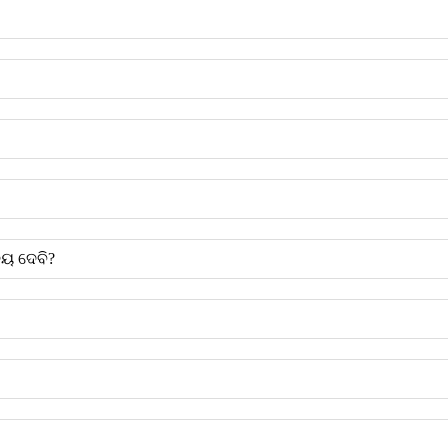
େୟ ଦେବି?