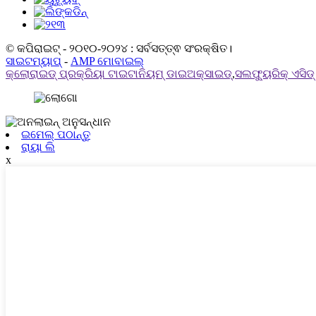
© କପିରାଇଟ୍ - ୨୦୧୦-୨୦୨୪ : ସର୍ବସତ୍ତ୍ଵ ସଂରକ୍ଷିତ।
ସାଇଟମ୍ୟାପ୍
-
AMP ମୋବାଇଲ୍
କ୍ଲୋରାଇଡ୍ ପ୍ରକ୍ରିୟା ଟାଇଟାନିୟମ୍ ଡାଇଅକ୍ସାଇଡ୍
,
ସଲଫ୍ୟୁରିକ୍ ଏସିଡ
ଇମେଲ୍ ପଠାନ୍ତୁ
ରାୟା ଲି
x