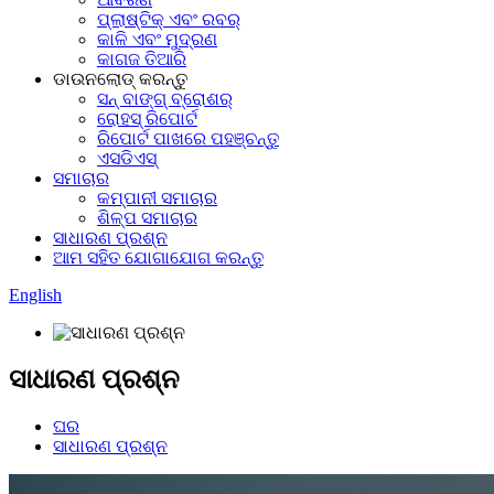
ପ୍ଲାଷ୍ଟିକ୍ ଏବଂ ରବର୍
କାଳି ଏବଂ ମୁଦ୍ରଣ
କାଗଜ ତିଆରି
ଡାଉନଲୋଡ୍ କରନ୍ତୁ
ସନ୍ ବାଙ୍ଗ୍ ବ୍ରୋଶର୍
ରୋହସ୍ ରିପୋର୍ଟ
ରିପୋର୍ଟ ପାଖରେ ପହଞ୍ଚନ୍ତୁ
ଏସଡିଏସ୍‌
ସମାଚାର
କମ୍ପାନୀ ସମାଚାର
ଶିଳ୍ପ ସମାଚାର
ସାଧାରଣ ପ୍ରଶ୍ନ
ଆମ ସହିତ ଯୋଗାଯୋଗ କରନ୍ତୁ
English
ସାଧାରଣ ପ୍ରଶ୍ନ
ଘର
ସାଧାରଣ ପ୍ରଶ୍ନ