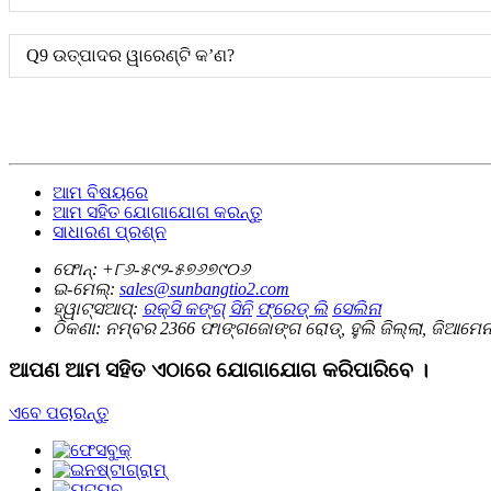
Q9 ଉତ୍ପାଦର ୱାରେଣ୍ଟି କ’ଣ?
ଆମ ବିଷୟରେ
ଆମ ସହିତ ଯୋଗାଯୋଗ କରନ୍ତୁ
ସାଧାରଣ ପ୍ରଶ୍ନ
ଫୋନ୍‌:
+୮୬-୫୯୨-୫୭୬୭୯୦୬
ଇ-ମେଲ୍‌:
sales@sunbangtio2.com
ହ୍ୱାଟ୍ସଆପ୍‌:
ରକ୍ସି କଙ୍ଗ୍
ସିନି
ଫ୍ରେଡ୍ ଲି
ସେଲିନା
ଠିକଣା:
ନମ୍ବର 2366 ଫାଙ୍ଗଜୋଙ୍ଗ ରୋଡ୍, ହୁଲି ଜିଲ୍ଲା, ଜିଆମେନ, 
ଆପଣ ଆମ ସହିତ ଏଠାରେ ଯୋଗାଯୋଗ କରିପାରିବେ ।
ଏବେ ପଚାରନ୍ତୁ