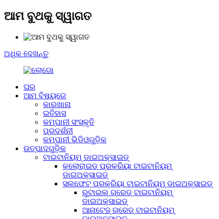
ଆମ ବୁଥକୁ ସ୍ୱାଗତ
ଅଧିକ ଦେଖନ୍ତୁ
ଘର
ଆମ ବିଷୟରେ
କାରଖାନା
ଇତିହାସ
କମ୍ପାନୀ ସଂସ୍କୃତି
ପ୍ରଦର୍ଶନୀ
କମ୍ପାନୀ ଭିଡିଓଗୁଡ଼ିକ
ଉତ୍ପାଦଗୁଡ଼ିକ
ଟାଇଟାନିୟମ୍ ଡାଇଅକ୍ସାଇଡ୍
କ୍ଲୋରାଇଡ୍ ପ୍ରକ୍ରିୟା ଟାଇଟାନିୟମ୍
ଡାଇଅକ୍ସାଇଡ୍
ସଲଫେଟ୍ ପ୍ରକ୍ରିୟା ଟାଇଟାନିୟମ୍ ଡାଇଅକ୍ସାଇଡ୍
ରୁଟାଇଲ୍ ଗ୍ରେଡ୍ ଟାଇଟାନିୟମ୍
ଡାଇଅକ୍ସାଇଡ୍
ଆନାଟେଜ୍ ଗ୍ରେଡ୍ ଟାଇଟାନିୟମ୍
ଡାଇଅକ୍ସାଇଡ୍