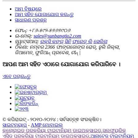
ଆମ ବିଷୟରେ
ଆମ ସହିତ ଯୋଗାଯୋଗ କରନ୍ତୁ
ସାଧାରଣ ପ୍ରଶ୍ନ
ଫୋନ୍‌:
+୮୬-୫୯୨-୫୭୬୭୯୦୬
ଇ-ମେଲ୍‌:
sales@sunbangtio2.com
ହ୍ୱାଟ୍ସଆପ୍‌:
ରକ୍ସି କଙ୍ଗ୍
ସିନି
ଫ୍ରେଡ୍ ଲି
ସେଲିନା
ଠିକଣା:
ନମ୍ବର 2366 ଫାଙ୍ଗଜୋଙ୍ଗ ରୋଡ୍, ହୁଲି ଜିଲ୍ଲା,
ଜିଆମେନ, ଫୁଜିଆନ୍ ପ୍ରଦେଶ, ଚୀନ୍ |
ଆପଣ ଆମ ସହିତ ଏଠାରେ ଯୋଗାଯୋଗ କରିପାରିବେ ।
ଏବେ ପଚାରନ୍ତୁ
© କପିରାଇଟ୍ - ୨୦୧୦-୨୦୨୪ : ସର୍ବସତ୍ତ୍ଵ ସଂରକ୍ଷିତ।
ସାଇଟମ୍ୟାପ୍
-
AMP ମୋବାଇଲ୍
କ୍ଲୋରାଇଡ୍ ପ୍ରକ୍ରିୟା ଟାଇଟାନିୟମ୍ ଡାଇଅକ୍ସାଇଡ୍
,
ସଲଫ୍ୟୁରିକ୍
ଏସିଡ୍ ପ୍ରକ୍ରିୟା ଟାଇଟାନିୟମ୍ ଡାଇଅକ୍ସାଇଡ୍
,
ଆନାଟେଜ୍ ଟାଇଟାନିୟମ୍