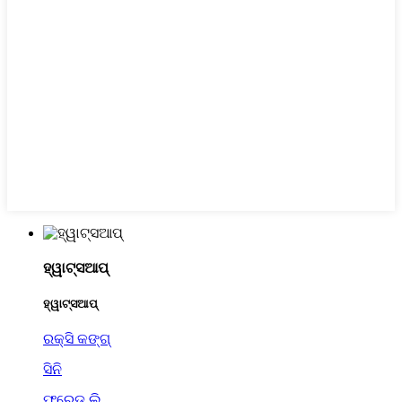
ହ୍ୱାଟ୍ସଆପ୍
ହ୍ୱାଟ୍ସଆପ୍
ରକ୍ସି କଙ୍ଗ୍
ସିନି
ଫ୍ରେଡ୍ ଲି