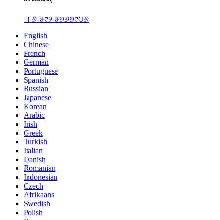
+୮୬-୫୯୨-୫୭୬୭୯୦୬
English
Chinese
French
German
Portuguese
Spanish
Russian
Japanese
Korean
Arabic
Irish
Greek
Turkish
Italian
Danish
Romanian
Indonesian
Czech
Afrikaans
Swedish
Polish