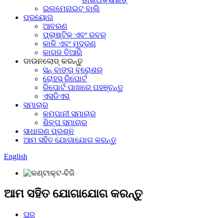
ଇଲମେନାଇଟ୍ ବାଲି
ପ୍ରୟୋଗ
ଆବରଣ
ପ୍ଲାଷ୍ଟିକ୍ ଏବଂ ରବର୍
କାଳି ଏବଂ ମୁଦ୍ରଣ
କାଗଜ ତିଆରି
ଡାଉନଲୋଡ୍ କରନ୍ତୁ
ସନ୍ ବାଙ୍ଗ୍ ବ୍ରୋଶର୍
ରୋହସ୍ ରିପୋର୍ଟ
ରିପୋର୍ଟ ପାଖରେ ପହଞ୍ଚନ୍ତୁ
ଏସଡିଏସ୍‌
ସମାଚାର
କମ୍ପାନୀ ସମାଚାର
ଶିଳ୍ପ ସମାଚାର
ସାଧାରଣ ପ୍ରଶ୍ନ
ଆମ ସହିତ ଯୋଗାଯୋଗ କରନ୍ତୁ
English
ଆମ ସହିତ ଯୋଗାଯୋଗ କରନ୍ତୁ
ଘର