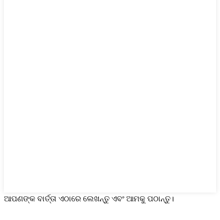
ଆପଣଙ୍କ ବାର୍ତ୍ତା ଏଠାରେ ଲେଖନ୍ତୁ ଏବଂ ଆମକୁ ପଠାନ୍ତୁ।