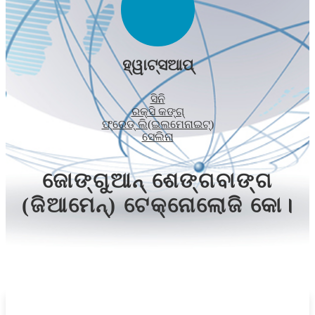
ହ୍ୱାଟ୍ସଆପ୍
ସିନି
ରକ୍ସି କଙ୍ଗ୍
ଫ୍ରେଡ୍ ଲି(ଇଲମେନାଇଟ୍)
ସେଲିନା
ଜୋଙ୍ଗୁଆନ୍ ଶେଙ୍ଗବାଙ୍ଗ
(ଜିଆମେନ୍) ଟେକ୍ନୋଲୋଜି କୋ।