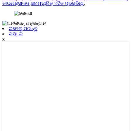
ଡାଇଅକ୍ସାଇଡ୍
,
ସଲଫ୍ୟୁରିକ୍ ଏସିଡ୍ ପ୍ରକ୍ରିୟା
,
ଇମେଲ୍ ପଠାନ୍ତୁ
ରାୟା ଲି
x