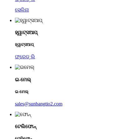
ସେଲିନା
ହ୍ୱାଟ୍ସଆପ୍
ହ୍ୱାଟ୍ସଆପ୍
ଫ୍ରେଡ୍ ଲି
ଇ-ମେଲ୍
ଇ-ମେଲ୍
sales@sunbangtio2.com
ଟେଲିଫୋନ୍
ଟେଲିଫୋନ୍