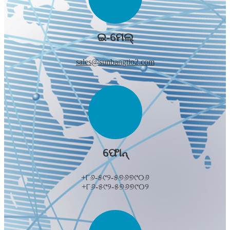
ଇ-ମେଲ୍
sales@sunbangtio2.com
ଫୋନ୍
+୮୬-୫୯୨-୫୭୬୭୯୦୬
+୮୬-୫୯୨-୫୭୬୭୯୦୨