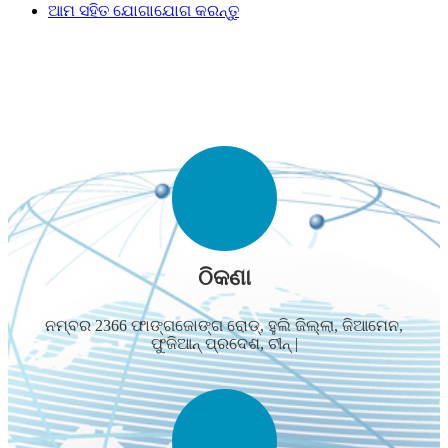
ଆମ ସହିତ ଯୋଗାଯୋଗ କରନ୍ତୁ
ଠିକଣା
ନମ୍ବର 2366 ଫାଙ୍ଗଜୋଙ୍ଗ ରୋଡ୍, ହୁଲି ଜିଲ୍ଲା, ଜିଆମେନ,
ଫୁଜିଆନ୍ ପ୍ରଦେଶ, ଚୀନ୍ |