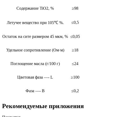
Содержание TiO2, %
≥98
≤0,5
Летучее вещество при 105℃ %.
Остаток на сите размером 45 мкм, %
≤0,05
Удельное сопротивление (Ом·м)
≥18
Поглощение масла (г/100 г)
≤24
Цветовая фаза —- L
≥100
Фаза —- B
≤0,2
Рекомендуемые приложения