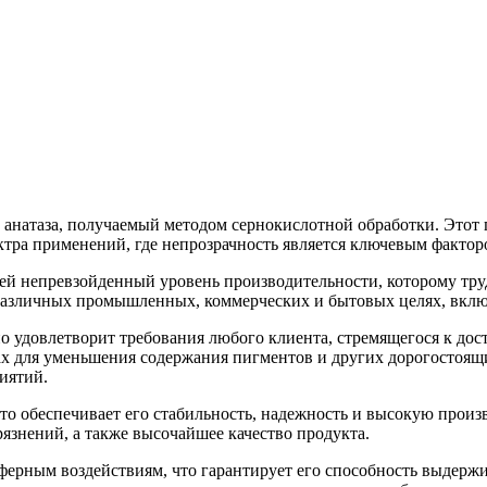
натаза, получаемый методом сернокислотной обработки. Этот п
ктра применений, где непрозрачность является ключевым фактор
 ей непревзойденный уровень производительности, которому тру
 различных промышленных, коммерческих и бытовых целях, включ
 удовлетворит требования любого клиента, стремящегося к дос
ах для уменьшения содержания пигментов и других дорогостоящих
иятий.
то обеспечивает его стабильность, надежность и высокую прои
рязнений, а также высочайшее качество продукта.
ферным воздействиям, что гарантирует его способность выдерж