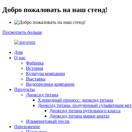
Добро пожаловать на наш стенд!
Посмотреть больше
Дом
О нас
Фабрика
История
Культура компании
Выставка
Видеоролики компании
Продукты
Диоксид титана
Хлоридный процесс: диоксид титана
Диоксид титана, полученный сульфатным ме
Диоксид титана рутильного класса
Диоксид титана марки анатаз
Ильменитовый песок
Приложение
Покрытие