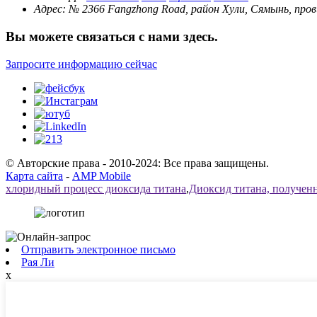
Адрес:
№ 2366 Fangzhong Road, район Хули, Сямынь, про
Вы можете связаться с нами здесь.
Запросите информацию сейчас
© Авторские права - 2010-2024: Все права защищены.
Карта сайта
-
AMP Mobile
хлоридный процесс диоксида титана
,
Диоксид титана, получен
Отправить электронное письмо
Рая Ли
x