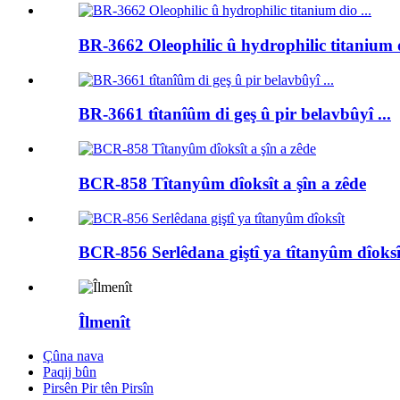
BR-3662 Oleophilic û hydrophilic titanium d
BR-3661 tîtanîûm di geş û pir belavbûyî ...
BCR-858 Tîtanyûm dîoksît a şîn a zêde
BCR-856 Serlêdana giştî ya tîtanyûm dîoksî
Îlmenît
Çûna nava
Paqij bûn
Pirsên Pir tên Pirsîn