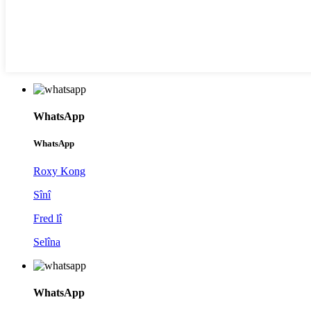
WhatsApp
WhatsApp
Roxy Kong
Sînî
Fred lî
Selîna
WhatsApp