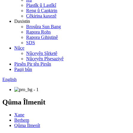
Plastîk û Lastîkî
Reng û Çapkirin
Çêkirina kaxezê
Daxistin
Broşûra Sun Bang
Rapora Rohs
Rapora Gihiştinê
SDS
Nûçe
Nûçeyên Şîrketê
Nûçeyên Pîşesaziyê
Pirsên Pir tên Pirsîn
Paqij bûn
English
Qûma Îlmenît
Xane
Berhem
Qûma Îlmenît