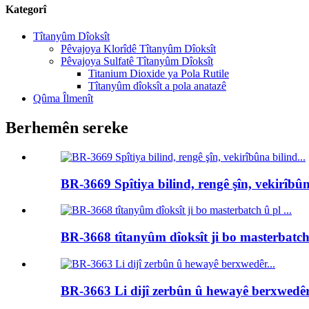
Kategorî
Tîtanyûm Dîoksît
Pêvajoya Klorîdê Tîtanyûm Dîoksît
Pêvajoya Sulfatê Tîtanyûm Dîoksît
Titanium Dioxide ya Pola Rutile
Tîtanyûm dîoksît a pola anatazê
Qûma Îlmenît
Berhemên sereke
BR-3669 Spîtiya bilind, rengê şîn, vekirîbûna
BR-3668 tîtanyûm dîoksît ji bo masterbatch 
BR-3663 Li dijî zerbûn û hewayê berxwedêr.