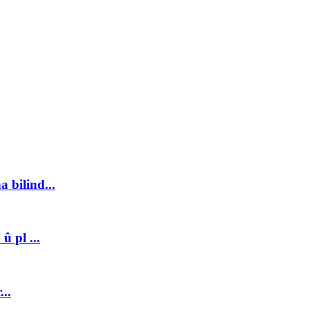
 bilind...
û pl ...
..