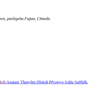
en, parêzgeha Fujian, Chinaîn.
ksît
,
Anatase Tîtanyûm Dîoksît
,
Pêvajoya Asîda Sulfûrîk
,