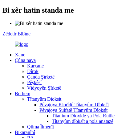
Bi xêr hatin standa me
Zêdetir Bibîne
Xane
Çûna nava
Karxane
Dîrok
Çanda Şîrketê
Pêşkêşî
Vîdyoyên Şîrketê
Berhem
Tîtanyûm Dîoksît
Pêvajoya Klorîdê Tîtanyûm Dîoksît
Pêvajoya Sulfatê Tîtanyûm Dîoksît
Titanium Dioxide ya Pola Rutile
Tîtanyûm dîoksît a pola anatazê
Qûma Îlmenît
Bikaranînî
Rû