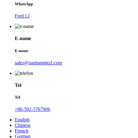
WhatsApp
Fred Lî
E-name
E-name
sales@sunbangtio2.com
Tel
Tel
+86-592-5767906
English
Chinese
French
German