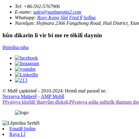
Tel:
+86-592-5767906
E-name:
sales@sunbangtio2.com
Whatsapp:
Roxy Kong
Sînî
Fred lî
Selîna
Navnîşan:
Hejmara 2366 Fangzhong Road, Huli District, Xiam
hûn dikarin li vir bi me re têkilî daynin
lêpirsîna niha
© Mafê çapkirinê - 2010-2024: Hemû maf parastî ne.
Nexşeya Malperê
-
AMP Mobîl
Pêvajoya klorîdê tîtanyûm dîoksît
,
Pêvajoya asîda sulfurîk tîtanium dio
Emailê bişîne
Raya Lî