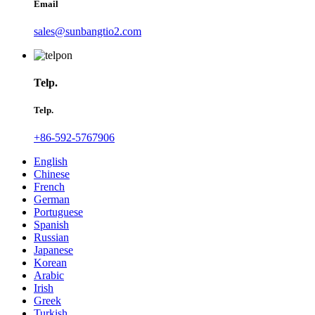
Email
sales@sunbangtio2.com
Telp.
Telp.
+86-592-5767906
English
Chinese
French
German
Portuguese
Spanish
Russian
Japanese
Korean
Arabic
Irish
Greek
Turkish