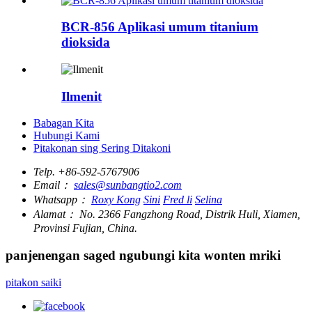
BCR-856 Aplikasi umum titanium
dioksida
Ilmenit
Babagan Kita
Hubungi Kami
Pitakonan sing Sering Ditakoni
Telp.
+86-592-5767906
Email：
sales@sunbangtio2.com
Whatsapp：
Roxy Kong
Sini
Fred li
Selina
Alamat：
No. 2366 Fangzhong Road, Distrik Huli, Xiamen,
Provinsi Fujian, China.
panjenengan saged ngubungi kita wonten mriki
pitakon saiki