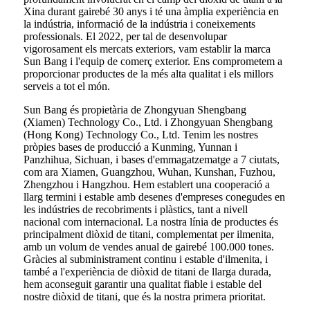
Xina durant gairebé 30 anys i té una àmplia experiència en
la indústria, informació de la indústria i coneixements
professionals. El 2022, per tal de desenvolupar
vigorosament els mercats exteriors, vam establir la marca
Sun Bang i l'equip de comerç exterior. Ens comprometem a
proporcionar productes de la més alta qualitat i els millors
serveis a tot el món.
Sun Bang és propietària de Zhongyuan Shengbang
(Xiamen) Technology Co., Ltd. i Zhongyuan Shengbang
(Hong Kong) Technology Co., Ltd. Tenim les nostres
pròpies bases de producció a Kunming, Yunnan i
Panzhihua, Sichuan, i bases d'emmagatzematge a 7 ciutats,
com ara Xiamen, Guangzhou, Wuhan, Kunshan, Fuzhou,
Zhengzhou i Hangzhou. Hem establert una cooperació a
llarg termini i estable amb desenes d'empreses conegudes en
les indústries de recobriments i plàstics, tant a nivell
nacional com internacional. La nostra línia de productes és
principalment diòxid de titani, complementat per ilmenita,
amb un volum de vendes anual de gairebé 100.000 tones.
Gràcies al subministrament continu i estable d'ilmenita, i
també a l'experiència de diòxid de titani de llarga durada,
hem aconseguit garantir una qualitat fiable i estable del
nostre diòxid de titani, que és la nostra primera prioritat.