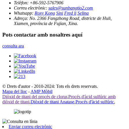
Telèfon:
+86-592-5767906
Correu electrònic:
sales@sunbangtio2.com
Whatsapp:
Roxy Kong
Sini
Fred li
Selina
Adreça:
No. 2366 Fangzhong Road, districte de Huli,
Xiamen, província de Fujian, Xina.
Pots contactar amb nosaltres aquí
consulta ara
© Drets d'autor - 2010-2024: Tots els drets reservats.
Mapa del lloc
-
AMP Mòbil
Diòxid de titani del procés de clorur
,
Procés d'àcid sulfúric amb
diòxid de titani
,
Diòxid de titani Anatase
,
Procés d'àcid sulfúric
,
Enviar correu electrònic