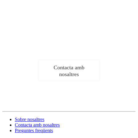
Esperem interactuar i cooperar amb més amics nous mentre
servim als de vells amics.
Contacta amb
nosaltres
Sobre nosaltres
Contacta amb nosaltres
Preguntes freqüents