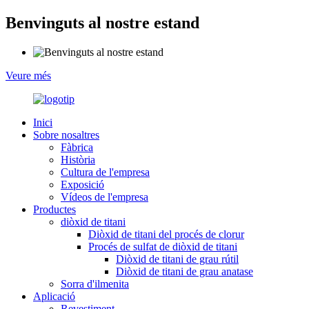
Benvinguts al nostre estand
Veure més
Inici
Sobre nosaltres
Fàbrica
Història
Cultura de l'empresa
Exposició
Vídeos de l'empresa
Productes
diòxid de titani
Diòxid de titani del procés de clorur
Procés de sulfat de diòxid de titani
Diòxid de titani de grau rútil
Diòxid de titani de grau anatase
Sorra d'ilmenita
Aplicació
Revestiment