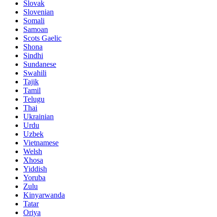
Slovak
Slovenian
Somali
Samoan
Scots Gaelic
Shona
Sindhi
Sundanese
Swahili
Tajik
Tamil
Telugu
Thai
Ukrainian
Urdu
Uzbek
Vietnamese
Welsh
Xhosa
Yiddish
Yoruba
Zulu
Kinyarwanda
Tatar
Oriya