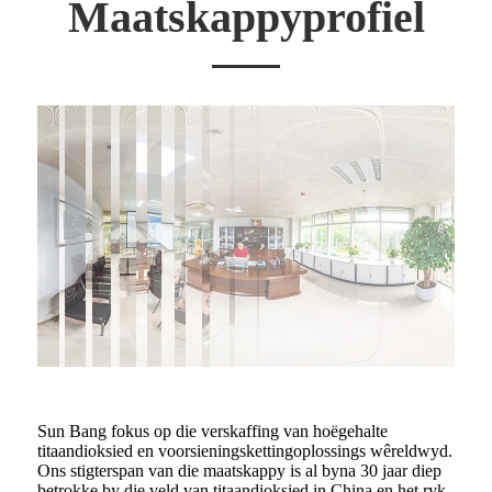
Maatskappyprofiel
Sun Bang fokus op die verskaffing van hoëgehalte
titaandioksied en voorsieningskettingoplossings wêreldwyd.
Ons stigterspan van die maatskappy is al byna 30 jaar diep
betrokke by die veld van titaandioksied in China en het ryk