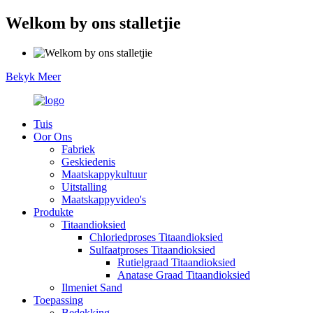
Welkom by ons stalletjie
Bekyk Meer
Tuis
Oor Ons
Fabriek
Geskiedenis
Maatskappykultuur
Uitstalling
Maatskappyvideo's
Produkte
Titaandioksied
Chloriedproses Titaandioksied
Sulfaatproses Titaandioksied
Rutielgraad Titaandioksied
Anatase Graad Titaandioksied
Ilmeniet Sand
Toepassing
Bedekking