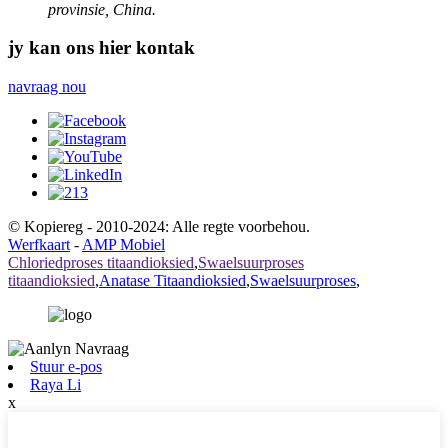
provinsie, China.
jy kan ons hier kontak
navraag nou
© Kopiereg - 2010-2024: Alle regte voorbehou.
Werfkaart
-
AMP Mobiel
Chloriedproses titaandioksied
,
Swaelsuurproses
titaandioksied
,
Anatase Titaandioksied
,
Swaelsuurproses
,
Stuur e-pos
Raya Li
x