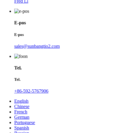
Fred Li
E-pos
E-pos
sales@sunbangtio2.com
Tel.
Tel.
+86-592-5767906
English
Chinese
French
German
Portuguese
Spanish