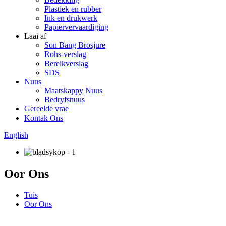
Plastiek en rubber
Ink en drukwerk
Papiervervaardiging
Laai af
Son Bang Brosjure
Rohs-verslag
Bereikverslag
SDS
Nuus
Maatskappy Nuus
Bedryfsnuus
Gereelde vrae
Kontak Ons
English
Oor Ons
Tuis
Oor Ons