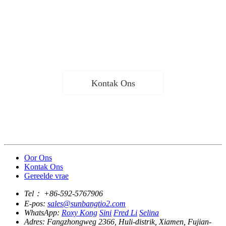
Ons sien uit daarna om met meer nuwe vriende te kommunikeer
en saam te werk terwyl ons ou vriende bedien.
Kontak Ons
Oor Ons
Kontak Ons
Gereelde vrae
Tel：
+86-592-5767906
E-pos:
sales@sunbangtio2.com
WhatsApp:
Roxy Kong
Sini
Fred Li
Selina
Adres:
Fangzhongweg 2366, Huli-distrik, Xiamen, Fujian-