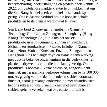
bedryfservaring, bedryfsinligting en professionele kennis. In
2022, om buitelandse markte kragtig te ontwikkel, het ons
die Sun Bang-handelsmerk en buitelandse handelspan
gestig. Ons is daartoe verbind om die hoogste gehalte
produkte en beste dienste wêreldwyd te lewer.
Sun Bang besit Zhongyuan Shengbang (Xiamen)
Technology Co., Ltd. en Zhongyuan Shengbang (Hong
Kong) Technology Co., Ltd. Ons het ons eie
produksiebasisse in Kunming, Yunnan en Panzhihua,
Sichuan, en stoorbasisse in 7 stede, insluitend Xiamen,
Guangzhou, Wuhan, Kunshan, Fuzhou, Zhengzhou en
Hangzhou. Ons het langtermyn en stabiele samewerking
met dosyne bekende ondernemings in die bedekkings- en
plastiekbedrywe tuis en in die buiteland gevestig. Ons
produklyn is hoofsaaklik titaandioksied, aangevul deur
ilmeniet, met 'n jaarlikse verkoopsvolume van byna 100 000
ton. As gevolg van die deurlopende en stabiele voorraad
ilmeniet, asook jarelange ondervinding met titaandioksied,
het ons suksesvol ons titaandioksied met betroubare en
stabiele gehalte verseker, wat ons eerste prioriteit is.