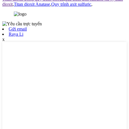
dioxit
,
Titan dioxit Anatase
,
Quy trình axit sulfuric
,
Gửi email
Raya Li
x