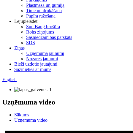
Plastmasa un gumija
Tinte un drukāšana
Papīra ražošana
Lejupielādēt
Sun Bang brošūra
Rohs ziņojums
Sasniedzamības pārskats
SDS
Ziņas
Uzņēmuma jaunumi
Nozares jaunumi
Bieži uzdotie jautājumi
Sazinieties ar mums
English
Uzņēmuma video
Sākums
Uzņēmuma video