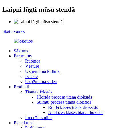
Laipni lūgti mūsu stendā
Skatīt vairāk
Sākums
Par mums
Rūpnīca
Vēsture
Uzņēmuma kultūra
Izstāde
Uzņēmuma video
Produkti
Titāna dioksīds
Hlorīda procesa titāna dioksīds
Sulfātu procesa titāna dioksīds
Rutila klases titāna dioksīds
Anatāzes klases titāna dioksīds
Ilmenīta smiltis
Pieteikums
Pārklājums