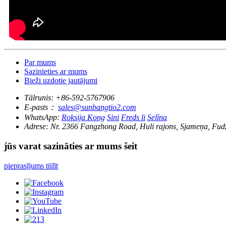
Par mums
Sazinieties ar mums
Bieži uzdotie jautājumi
Tālrunis:
+86-592-5767906
E-pasts：
sales@sunbangtio2.com
WhatsApp:
Roksija Kong
Sini
Freds li
Selīna
Adrese:
Nr. 2366 Fangzhong Road, Huli rajons, Sjameņa, Fudz
jūs varat sazināties ar mums šeit
pieprasījums tūlīt