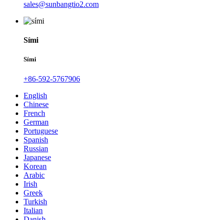
sales@sunbangtio2.com
Sími
Sími
+86-592-5767906
English
Chinese
French
German
Portuguese
Spanish
Russian
Japanese
Korean
Arabic
Irish
Greek
Turkish
Italian
Danish