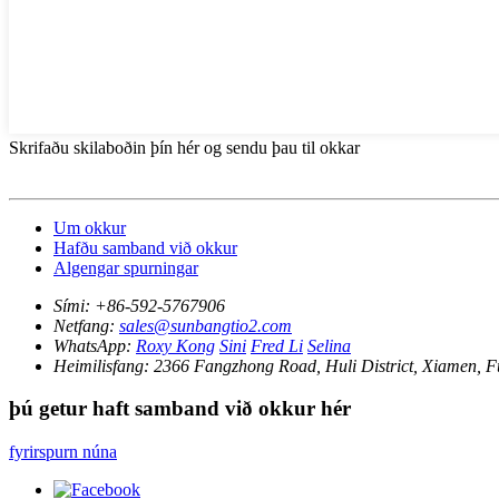
Skrifaðu skilaboðin þín hér og sendu þau til okkar
Um okkur
Hafðu samband við okkur
Algengar spurningar
Sími:
+86-592-5767906
Netfang:
sales@sunbangtio2.com
WhatsApp:
Roxy Kong
Sini
Fred Li
Selina
Heimilisfang:
2366 Fangzhong Road, Huli District, Xiamen, Fu
þú getur haft samband við okkur hér
fyrirspurn núna