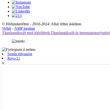
© Höfundarréttur - 2010-2024: Allur réttur áskilinn.
Veftré
-
AMP farsíma
Títaníumdíoxíð með klóríðferli
,
Títaníumdíoxíð úr brennisteinssýruferl
Senda tölvupóst
Raya Li
x