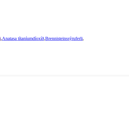
i
,
Anatasa títaníumdíoxíð
,
Brennisteinssýruferli
,