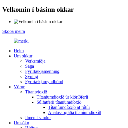
Velkomin í básinn okkar
Skoða meira
Heim
Um okkur
Verksmiðja
Saga
Fyrirtækjamenning
Sýning
Fyrirtækjamyndbönd
Vörur
Títantvíoxíð
Títaníumdíoxíð úr klóríðferli
Súlfatferli títaníumdíoxíð
Títaníumdíoxíð af rútíli
Anatasa-gráða títaníumdíoxíð
Ilmenít sandur
Umsókn
Húðun