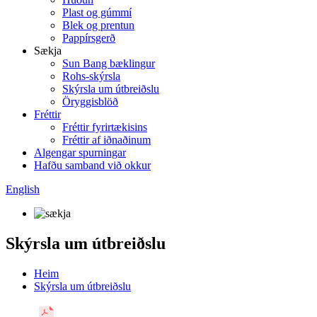
Plast og gúmmí
Blek og prentun
Pappírsgerð
Sækja
Sun Bang bæklingur
Rohs-skýrsla
Skýrsla um útbreiðslu
Öryggisblöð
Fréttir
Fréttir fyrirtækisins
Fréttir af iðnaðinum
Algengar spurningar
Hafðu samband við okkur
English
Skýrsla um útbreiðslu
Heim
Skýrsla um útbreiðslu