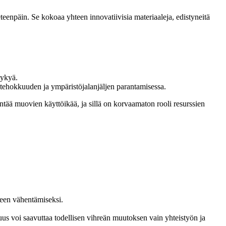
eenpäin. Se kokoaa yhteen innovatiivisia materiaaleja, edistyneitä
kykyä.
iatehokkuuden ja ympäristöjalanjäljen parantamisessa.
ntää muovien käyttöikää, ja sillä on korvaamaton rooli resurssien
teen vähentämiseksi.
 voi saavuttaa todellisen vihreän muutoksen vain yhteistyön ja