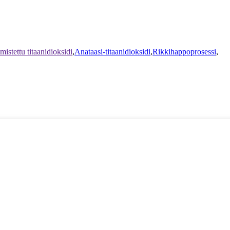
istettu titaanidioksidi
,
Anataasi-titaanidioksidi
,
Rikkihappoprosessi
,