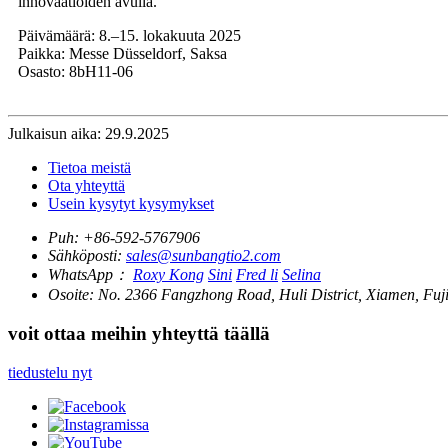
innovaatioiden avulla.
Päivämäärä: 8.–15. lokakuuta 2025
Paikka: Messe Düsseldorf, Saksa
Osasto: 8bH11-06
Julkaisun aika: 29.9.2025
Tietoa meistä
Ota yhteyttä
Usein kysytyt kysymykset
Puh:
+86-592-5767906
Sähköposti:
sales@sunbangtio2.com
WhatsApp：
Roxy Kong
Sini
Fred li
Selina
Osoite:
No. 2366 Fangzhong Road, Huli District, Xiamen, Fuj
voit ottaa meihin yhteyttä täällä
tiedustelu nyt