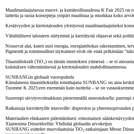
Maailmanlaajuisessa muovi- ja kumiteollisuudessa K Fair 2025 on ene
laitteita ja uusia konsepteja ympäri maailmaa ja muokkaa koko arvok
Kestävyyden ja kiertotalouden yleistyessä maailmanlaajuiseksi kon
Vähähiiliseen talouteen siirtymistä ja kierrätystä ohjaavat sekä polit
Nousevat alat, kuten uusi energia, energiatehokas rakentaminen, ter
Pigmentit ja toiminnalliset täyteaineet eivät ole enää pelkästään "t
Titaanidioksidi (TiO₂) on tämän muutoksen ytimessä – se ei ainoastaa
kulutuksen vähentämisessä ja kiertotalouden mahdollistamisessa.
SUNBANGin globaali vuoropuhelu
Kiinalaisena titaanidioksidin toimittajana SUNBANG on aina keskitt
Tuomme K 2025:een enemmän kuin tuotteita – se on vastauksemme ma
Suurempi sävytysvoimakkuus pienemmällä annostuksella: parempi su
Ratkaisuja kierrätetyille muoveille: dispersion ja yhteensopivuuden 
Materiaalien elinkaaren pidentäminen: erinomaisen säänkestävyyden 
Xiamenista Düsseldorfiin: Yhdistää globaalin arvoketjun
SUNBANG esittelee muovilaatuisia TiO₂-ratkaisujaan Messe Düsseldo