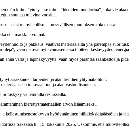
mmän kuin näyttely – se toimii "ideoiden moottorina", joka vie alaa et
etjun suuntaa tulevina vuosina.
sensukseksi muoviteollisuus on syvällisen muutoksen kokemassa:
iikka että markkinavoimat.
veydenhuolto ja pakkaus, vaativat materiaaleilta yhä parempaa suoritus
ukirooleja", vaan ne ovat nyt avainasemassa tuotteen kestävyyden, energ
n ​​anna väriä ja läpinäkyvyyttä, vaan myös parantaa säänkestoa ja pide
ynyt asiakkaiden tarpeiden ja alan trendien yhtymäkohtiin.
teriaaliseen innovaatioon ja alan vastuullisuuteen:
orituskyky vähemmillä resursseilla.
parantaminen kierrätysmateriaalien arvon lisäämiseksi.
ja kellastumisenestokyvyn hyödyntäminen hiilidioksidipäästöjen ja jät
rfissa Saksassa 8.–15. lokakuuta 2025. Uskomme, että muoviteollisuus