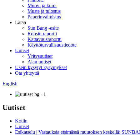
Muovi ja kumi
Muste ja tulostus
Paperinvalmistus
Lataa
Sun Bang -esite
Rohsin raportti
Kattavuusraportti
Käyttöturvallisuustiedote
Uutiset
Yritysuutiset
Alan uutiset
Usein kysytyt kysymykset
Ota yhteyttä
English
Uutiset
Kotiin
Uutiset
Esikatselu | Vastauksia etsimässä muutoksen keskellä: SUNBA