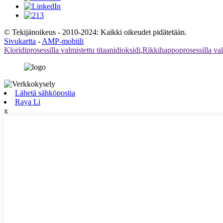
© Tekijänoikeus - 2010-2024: Kaikki oikeudet pidätetään.
Sivukartta
-
AMP-mobiili
Kloridiprosessilla valmistettu titaanidioksidi
,
Rikkihappoprosessilla valm
Lähetä sähköpostia
Raya Li
x