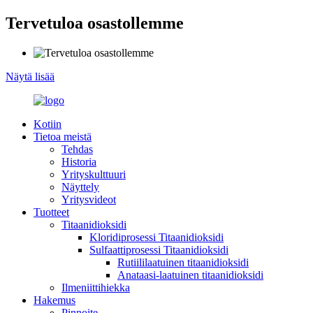
Tervetuloa osastollemme
Näytä lisää
Kotiin
Tietoa meistä
Tehdas
Historia
Yrityskulttuuri
Näyttely
Yritysvideot
Tuotteet
Titaanidioksidi
Kloridiprosessi Titaanidioksidi
Sulfaattiprosessi Titaanidioksidi
Rutiililaatuinen titaanidioksidi
Anataasi-laatuinen titaanidioksidi
Ilmeniittihiekka
Hakemus
Pinnoite